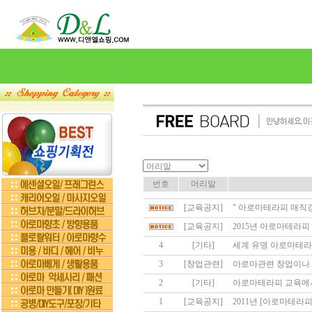
번호
머리말
[교육공지]
" 아로마테라피 매직
[교육공지]
2015년 아로마테라
4
[기타]
세계 유명 아로마테라피
3
[창업관련]
아로마관련 창업이나 
2
[기타]
아로마테라피 교육에
1
[교육공지]
2011년 [아로마테라