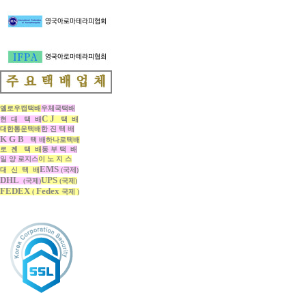
옐로우캡택배
우체국택배
C J
현 대 택 배
택 배
대한통운택배
한 진 택 배
K G B
택 배
하나로택배
로 젠 택 배
동 부 택 배
일 양 로지스
이 노 지 스
EMS
대 신 택 배
(국제)
DHL
UPS
(국제)
(국제)
FEDEX
Fedex
(
국제 )