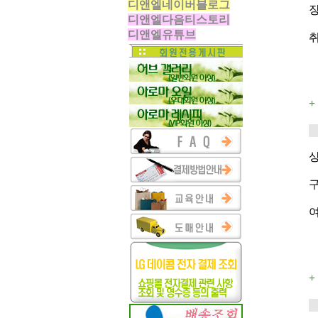
디앤엘네이버블로그
장
디앤엘다음티스토리
디앤엘유튜브
+
여
+