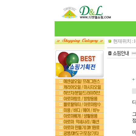
현재위치 :
+
디
그
마