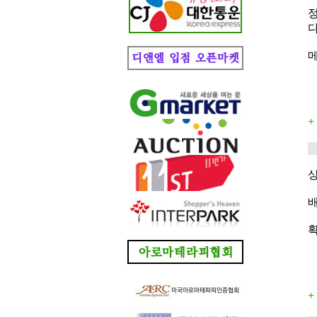
다
상
확