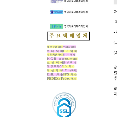
저
따
-
(
옐로우캡택배
우체국택배
C J
현 대 택 배
택 배
(
대한통운택배
한 진 택 배
K G B
택 배
하나로택배
로 젠 택 배
동 부 택 배
일 양 로지스
이 노 지 스
※
EMS
대 신 택 배
(국제)
DHL
UPS
(국제)
(국제)
FEDEX
Fedex
(
국제 )
※
자