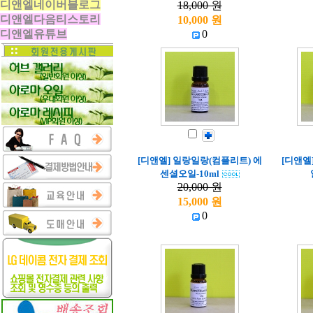
디앤엘네이버블로그
18,000 원
디앤엘다음티스토리
10,000 원
디앤엘유튜브
0
[디앤엘] 일랑일랑(컴플리트) 에
[디앤엘
센셜오일-10ml
20,000 원
15,000 원
0