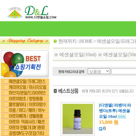
현재위치 :
HOME
>
에센셜오일/프래그
에센셜오일(10ml)
에센셜오일(50m
[디앤엘] 라벤더/라
벤다(트루) 에센셜
오일-10ml
15,000 원
0