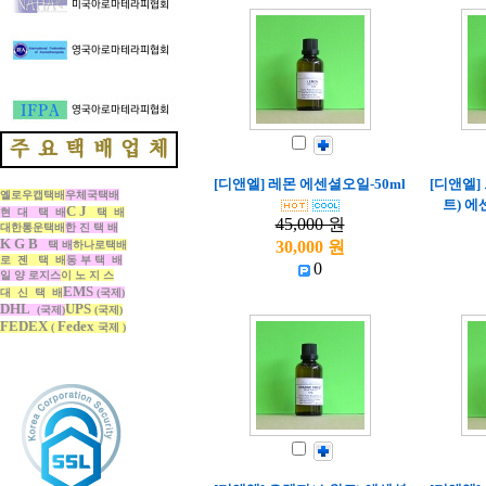
[디앤엘] 레몬 에센셜오일-50ml
[디앤엘
옐로우캡택배
우체국택배
트) 에
C J
현 대 택 배
택 배
45,000 원
대한통운택배
한 진 택 배
K G B
30,000 원
택 배
하나로택배
로 젠 택 배
동 부 택 배
0
일 양 로지스
이 노 지 스
EMS
대 신 택 배
(국제)
DHL
UPS
(국제)
(국제)
FEDEX
Fedex
(
국제 )