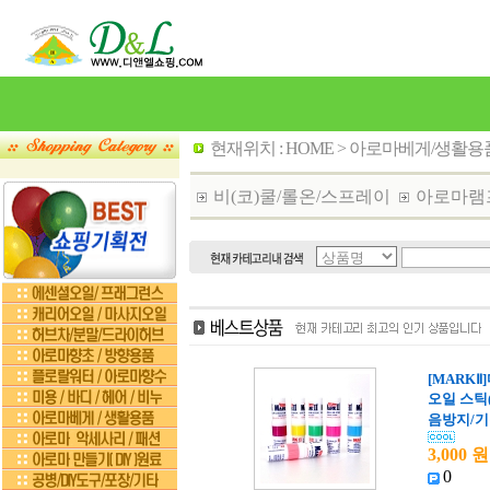
현재위치 :
HOME
>
아로마베게/생활용
비(코)쿨/롤온/스프레이
아로마램
[MARKⅡ
오일 스틱(
음방지/
3,000 원
0