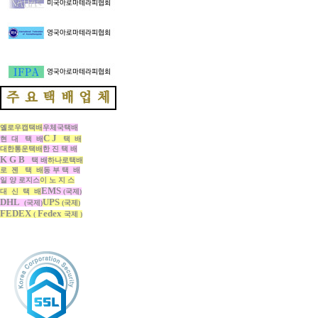
옐로우캡택배
우체국택배
C J
현 대 택 배
택 배
대한통운택배
한 진 택 배
K G B
택 배
하나로택배
로 젠 택 배
동 부 택 배
일 양 로지스
이 노 지 스
EMS
대 신 택 배
(국제)
DHL
UPS
(국제)
(국제)
FEDEX
Fedex
(
국제 )