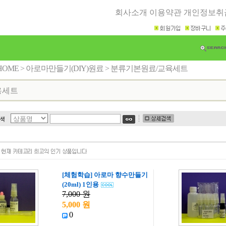
회사소개
이용약관
개인정보취
HOME
>
아로마만들기(DIY)원료
>
분류기본원료/교육세트
용세트
[체험학습] 아로마 향수만들기
(20ml) 1인용
7,000 원
5,000 원
0