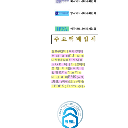
옐로우캡택배
우체국택배
C J
현 대 택 배
택 배
대한통운택배
한 진 택 배
K G B
택 배
하나로택배
로 젠 택 배
동 부 택 배
일 양 로지스
이 노 지 스
EMS
대 신 택 배
(국제)
DHL
UPS
(국제)
(국제)
FEDEX
Fedex
(
국제 )